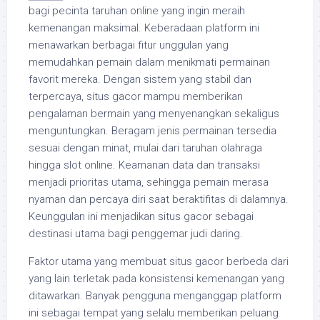
bagi pecinta taruhan online yang ingin meraih
kemenangan maksimal. Keberadaan platform ini
menawarkan berbagai fitur unggulan yang
memudahkan pemain dalam menikmati permainan
favorit mereka. Dengan sistem yang stabil dan
terpercaya, situs gacor mampu memberikan
pengalaman bermain yang menyenangkan sekaligus
menguntungkan. Beragam jenis permainan tersedia
sesuai dengan minat, mulai dari taruhan olahraga
hingga slot online. Keamanan data dan transaksi
menjadi prioritas utama, sehingga pemain merasa
nyaman dan percaya diri saat beraktifitas di dalamnya.
Keunggulan ini menjadikan situs gacor sebagai
destinasi utama bagi penggemar judi daring.
Faktor utama yang membuat situs gacor berbeda dari
yang lain terletak pada konsistensi kemenangan yang
ditawarkan. Banyak pengguna menganggap platform
ini sebagai tempat yang selalu memberikan peluang