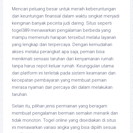
Mencari peluang besar untuk meraih keberuntungan
dan keuntungan finansial dalam waktu singkat menjadi
keinginan banyak pecinta judi daring. Situs seperti
togel389 menawarkan pengalaman berbeda yang
mampu memenuhi harapan tersebut melalui layanan
yang lengkap dan terpercaya. Dengan kemudahan
akses melalui perangkat apa saja, pemain bisa
menikmati sensasi taruhan dari kenyamanan rumah
tanpa harus repot keluar rumah. Keunggulan utama
dari platform ini terletak pada sistem keamanan dan
kecepatan pembayaran yang membuat pemain
merasa nyaman dan percaya diri dalam melakukan
taruhan.
Selain itu, pilihan jenis permainan yang beragam
membuat pengalaman bermain semakin menarik dan
tidak monoton. Togel online yang disediakan di situs
ini menawarkan variasi angka yang bisa dipilih sesuai