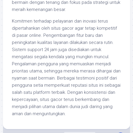
bermain dengan tenang dan fokus pada strategi untuk
meraih kemenangan besar.
Komitmen terhadap pelayanan dan inovasi terus
dipertahankan oleh situs gacor agar tetap kompetitif
di pasar online. Pengembangan fitur baru dan
peningkatan kualitas layanan dilakukan secara rutin.
Sistem support 24 jam juga disediakan untuk
mengatasi segala kendala yang mungkin muncul.
Pengalaman pengguna yang memuaskan menjadi
prioritas utama, sehingga mereka merasa dihargai dan
nyaman saat bermain. Berbagai testimoni positif dari
pengguna setia memperkuat reputasi situs ini sebagai
salah satu platform terbaik. Dengan konsistensi dan
kepercayaan, situs gacor terus berkembang dan
menjadi pilihan utama dalam dunia judi daring yang
aman dan menguntungkan.