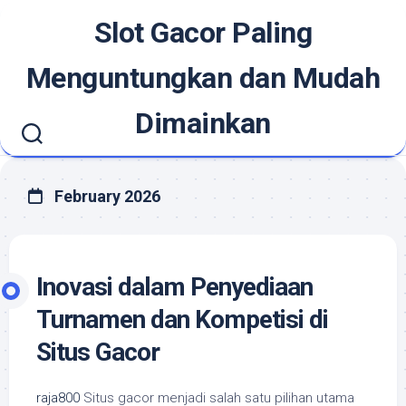
Skip
Slot Gacor Paling
to
content
Menguntungkan dan Mudah
Dimainkan
February 2026
Inovasi dalam Penyediaan
Turnamen dan Kompetisi di
Situs Gacor
raja800
Situs gacor menjadi salah satu pilihan utama