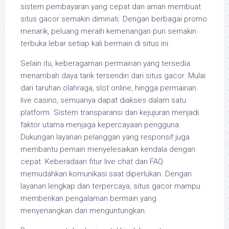
sistem pembayaran yang cepat dan aman membuat
situs gacor semakin diminati. Dengan berbagai promo
menarik, peluang meraih kemenangan pun semakin
terbuka lebar setiap kali bermain di situs ini.
Selain itu, keberagaman permainan yang tersedia
menambah daya tarik tersendiri dari situs gacor. Mulai
dari taruhan olahraga, slot online, hingga permainan
live casino, semuanya dapat diakses dalam satu
platform. Sistem transparansi dan kejujuran menjadi
faktor utama menjaga kepercayaan pengguna.
Dukungan layanan pelanggan yang responsif juga
membantu pemain menyelesaikan kendala dengan
cepat. Keberadaan fitur live chat dan FAQ
memudahkan komunikasi saat diperlukan. Dengan
layanan lengkap dan terpercaya, situs gacor mampu
memberikan pengalaman bermain yang
menyenangkan dan menguntungkan.