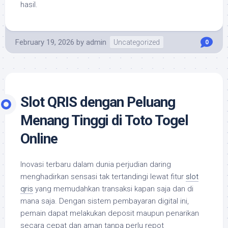
hasil.
February 19, 2026
by
admin
Uncategorized
0
Slot QRIS dengan Peluang
Menang Tinggi di Toto Togel
Online
Inovasi terbaru dalam dunia perjudian daring
menghadirkan sensasi tak tertandingi lewat fitur
slot
qris
yang memudahkan transaksi kapan saja dan di
mana saja. Dengan sistem pembayaran digital ini,
pemain dapat melakukan deposit maupun penarikan
secara cepat dan aman tanpa perlu repot