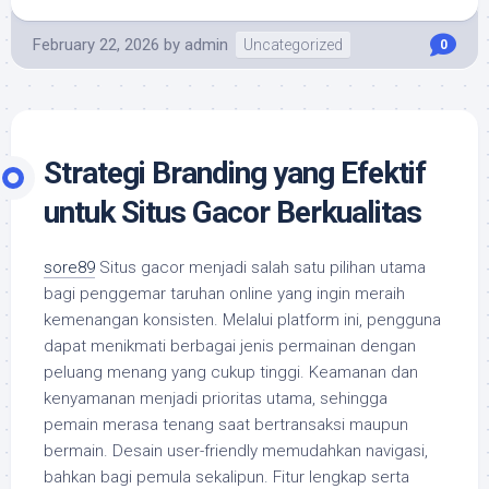
February 22, 2026
by
admin
Uncategorized
0
Strategi Branding yang Efektif
untuk Situs Gacor Berkualitas
sore89
Situs gacor menjadi salah satu pilihan utama
bagi penggemar taruhan online yang ingin meraih
kemenangan konsisten. Melalui platform ini, pengguna
dapat menikmati berbagai jenis permainan dengan
peluang menang yang cukup tinggi. Keamanan dan
kenyamanan menjadi prioritas utama, sehingga
pemain merasa tenang saat bertransaksi maupun
bermain. Desain user-friendly memudahkan navigasi,
bahkan bagi pemula sekalipun. Fitur lengkap serta