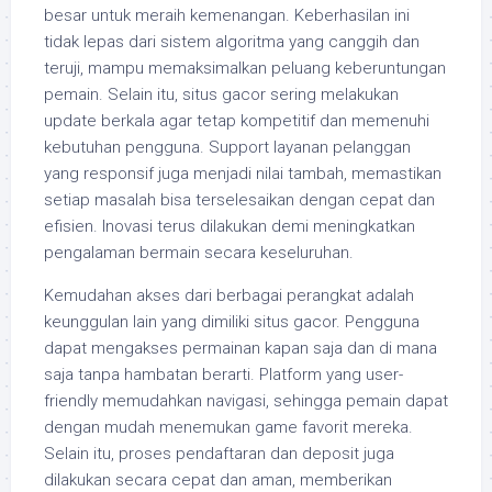
besar untuk meraih kemenangan. Keberhasilan ini
tidak lepas dari sistem algoritma yang canggih dan
teruji, mampu memaksimalkan peluang keberuntungan
pemain. Selain itu, situs gacor sering melakukan
update berkala agar tetap kompetitif dan memenuhi
kebutuhan pengguna. Support layanan pelanggan
yang responsif juga menjadi nilai tambah, memastikan
setiap masalah bisa terselesaikan dengan cepat dan
efisien. Inovasi terus dilakukan demi meningkatkan
pengalaman bermain secara keseluruhan.
Kemudahan akses dari berbagai perangkat adalah
keunggulan lain yang dimiliki situs gacor. Pengguna
dapat mengakses permainan kapan saja dan di mana
saja tanpa hambatan berarti. Platform yang user-
friendly memudahkan navigasi, sehingga pemain dapat
dengan mudah menemukan game favorit mereka.
Selain itu, proses pendaftaran dan deposit juga
dilakukan secara cepat dan aman, memberikan