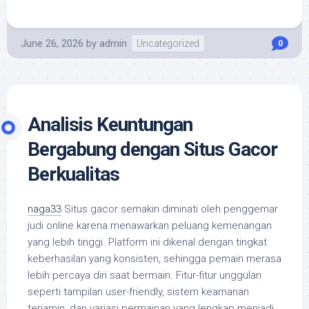
June 26, 2026
by
admin
Uncategorized
0
Analisis Keuntungan
Bergabung dengan Situs Gacor
Berkualitas
naga33
Situs gacor semakin diminati oleh penggemar
judi online karena menawarkan peluang kemenangan
yang lebih tinggi. Platform ini dikenal dengan tingkat
keberhasilan yang konsisten, sehingga pemain merasa
lebih percaya diri saat bermain. Fitur-fitur unggulan
seperti tampilan user-friendly, sistem keamanan
terjamin, dan variasi permainan yang lengkap menjadi