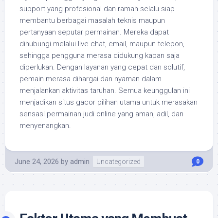
support yang profesional dan ramah selalu siap
membantu berbagai masalah teknis maupun
pertanyaan seputar permainan. Mereka dapat
dihubungi melalui live chat, email, maupun telepon,
sehingga pengguna merasa didukung kapan saja
diperlukan. Dengan layanan yang cepat dan solutif,
pemain merasa dihargai dan nyaman dalam
menjalankan aktivitas taruhan. Semua keunggulan ini
menjadikan situs gacor pilihan utama untuk merasakan
sensasi permainan judi online yang aman, adil, dan
menyenangkan.
June 24, 2026
by
admin
Uncategorized
0