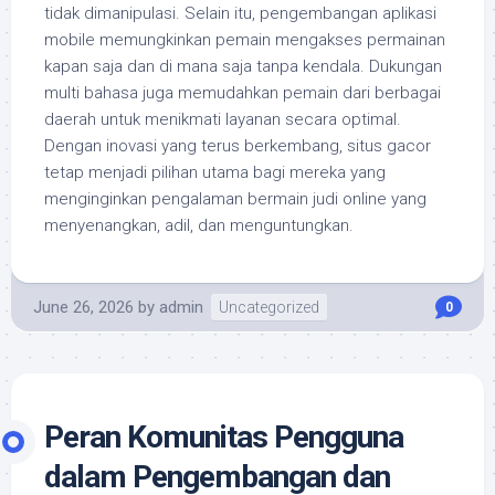
tidak dimanipulasi. Selain itu, pengembangan aplikasi
mobile memungkinkan pemain mengakses permainan
kapan saja dan di mana saja tanpa kendala. Dukungan
multi bahasa juga memudahkan pemain dari berbagai
daerah untuk menikmati layanan secara optimal.
Dengan inovasi yang terus berkembang, situs gacor
tetap menjadi pilihan utama bagi mereka yang
menginginkan pengalaman bermain judi online yang
menyenangkan, adil, dan menguntungkan.
June 26, 2026
by
admin
Uncategorized
0
Peran Komunitas Pengguna
dalam Pengembangan dan