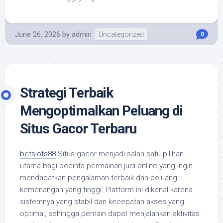
June 26, 2026
by
admin
Uncategorized
0
Strategi Terbaik
Mengoptimalkan Peluang di
Situs Gacor Terbaru
betslots88
Situs gacor menjadi salah satu pilihan
utama bagi pecinta permainan judi online yang ingin
mendapatkan pengalaman terbaik dan peluang
kemenangan yang tinggi. Platform ini dikenal karena
sistemnya yang stabil dan kecepatan akses yang
optimal, sehingga pemain dapat menjalankan aktivitas