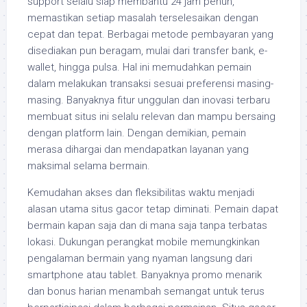
support selalu siap membantu 24 jam penuh,
memastikan setiap masalah terselesaikan dengan
cepat dan tepat. Berbagai metode pembayaran yang
disediakan pun beragam, mulai dari transfer bank, e-
wallet, hingga pulsa. Hal ini memudahkan pemain
dalam melakukan transaksi sesuai preferensi masing-
masing. Banyaknya fitur unggulan dan inovasi terbaru
membuat situs ini selalu relevan dan mampu bersaing
dengan platform lain. Dengan demikian, pemain
merasa dihargai dan mendapatkan layanan yang
maksimal selama bermain.
Kemudahan akses dan fleksibilitas waktu menjadi
alasan utama situs gacor tetap diminati. Pemain dapat
bermain kapan saja dan di mana saja tanpa terbatas
lokasi. Dukungan perangkat mobile memungkinkan
pengalaman bermain yang nyaman langsung dari
smartphone atau tablet. Banyaknya promo menarik
dan bonus harian menambah semangat untuk terus