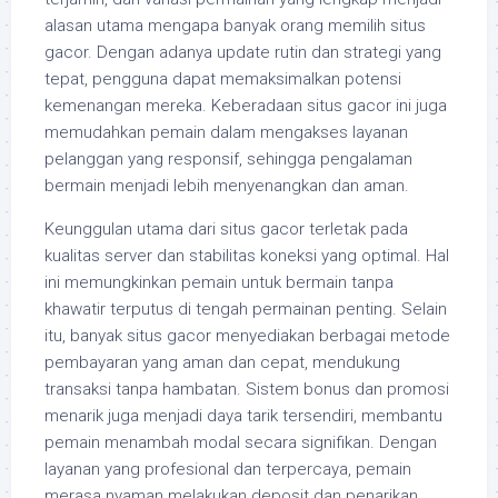
alasan utama mengapa banyak orang memilih situs
gacor. Dengan adanya update rutin dan strategi yang
tepat, pengguna dapat memaksimalkan potensi
kemenangan mereka. Keberadaan situs gacor ini juga
memudahkan pemain dalam mengakses layanan
pelanggan yang responsif, sehingga pengalaman
bermain menjadi lebih menyenangkan dan aman.
Keunggulan utama dari situs gacor terletak pada
kualitas server dan stabilitas koneksi yang optimal. Hal
ini memungkinkan pemain untuk bermain tanpa
khawatir terputus di tengah permainan penting. Selain
itu, banyak situs gacor menyediakan berbagai metode
pembayaran yang aman dan cepat, mendukung
transaksi tanpa hambatan. Sistem bonus dan promosi
menarik juga menjadi daya tarik tersendiri, membantu
pemain menambah modal secara signifikan. Dengan
layanan yang profesional dan terpercaya, pemain
merasa nyaman melakukan deposit dan penarikan