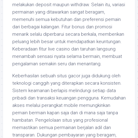
melakukan deposit maupun withdraw. Selain itu, variasi
permainan yang ditawarkan sangat beragam,
memenuhi semua kebutuhan dan preferensi pemain
dari berbagai kalangan. Fitur bonus dan promosi
menarik selalu diperbarui secara berkala, memberikan
peluang lebih besar untuk mendapatkan keuntungan.
Keberadaan fitur live casino dan taruhan langsung
menambah sensasi nyata selama bermain, membuat
pengalaman semakin seru dan menantang.
Keberhasilan sebuah situs gacor juga didukung oleh
teknologi canggih yang diterapkan secara konsisten.
Sistem keamanan berlapis melindungi setiap data
pribadi dan transaksi keuangan pengguna. Kemudahan
akses melalui perangkat mobile memungkinkan
pemain bermain kapan saja dan di mana saja tanpa
hambatan. Pengelolaan situs yang profesional
memastikan semua permainan berjalan adil dan
transparan. Dukungan pembayaran yang beragam,