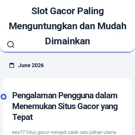
Skip
Slot Gacor Paling
to
content
Menguntungkan dan Mudah
Dimainkan
June 2026
Pengalaman Pengguna dalam
Menemukan Situs Gacor yang
Tepat
neo77
Situs gacor menjadi salah satu pilihan utama