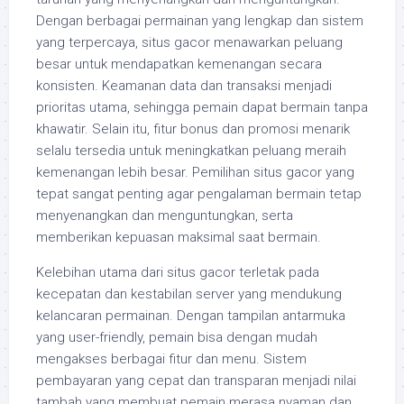
Dengan berbagai permainan yang lengkap dan sistem
yang terpercaya, situs gacor menawarkan peluang
besar untuk mendapatkan kemenangan secara
konsisten. Keamanan data dan transaksi menjadi
prioritas utama, sehingga pemain dapat bermain tanpa
khawatir. Selain itu, fitur bonus dan promosi menarik
selalu tersedia untuk meningkatkan peluang meraih
kemenangan lebih besar. Pemilihan situs gacor yang
tepat sangat penting agar pengalaman bermain tetap
menyenangkan dan menguntungkan, serta
memberikan kepuasan maksimal saat bermain.
Kelebihan utama dari situs gacor terletak pada
kecepatan dan kestabilan server yang mendukung
kelancaran permainan. Dengan tampilan antarmuka
yang user-friendly, pemain bisa dengan mudah
mengakses berbagai fitur dan menu. Sistem
pembayaran yang cepat dan transparan menjadi nilai
tambah yang membuat pemain merasa nyaman dan