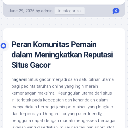
June 29, 2026
by
admin
Uncategorized
0
Peran Komunitas Pemain
dalam Meningkatkan Reputasi
Situs Gacor
nagawin
Situs gacor menjadi salah satu pilihan utama
bagi pecinta taruhan online yang ingin meraih
kemenangan maksimal. Keunggulan utama dari situs
ini terletak pada kecepatan dan kehandalan dalam
menyediakan berbagai jenis permainan yang lengkap
dan terpercaya. Dengan fitur yang user-friendly,
pengguna dapat dengan mudah mengakses berbagai
layanan yang disediakan, mulai dari taruhan sport, slot,