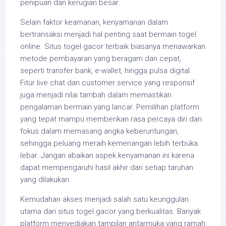
penipuan dan kerugian besar.
Selain faktor keamanan, kenyamanan dalam
bertransaksi menjadi hal penting saat bermain togel
online. Situs togel gacor terbaik biasanya menawarkan
metode pembayaran yang beragam dan cepat,
seperti transfer bank, e-wallet, hingga pulsa digital.
Fitur live chat dan customer service yang responsif
juga menjadi nilai tambah dalam memastikan
pengalaman bermain yang lancar. Pemilihan platform
yang tepat mampu memberikan rasa percaya diri dan
fokus dalam memasang angka keberuntungan,
sehingga peluang meraih kemenangan lebih terbuka
lebar. Jangan abaikan aspek kenyamanan ini karena
dapat mempengaruhi hasil akhir dari setiap taruhan
yang dilakukan.
Kemudahan akses menjadi salah satu keunggulan
utama dari situs togel gacor yang berkualitas. Banyak
platform menyediakan tampilan antarmuka yang ramah