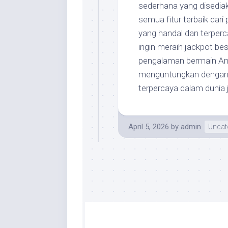
sederhana yang disediak
semua fitur terbaik dari
yang handal dan terperc
ingin meraih jackpot be
pengalaman bermain A
menguntungkan dengan m
terpercaya dalam dunia j
April 5, 2026
by
admin
Uncat