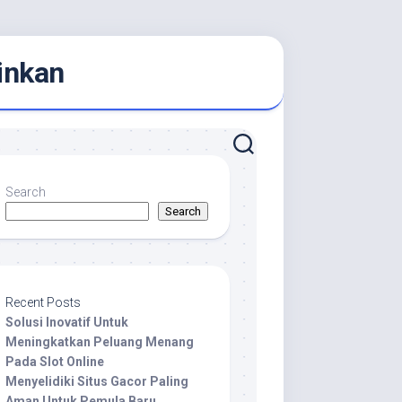
inkan
Search
Search
Recent Posts
Solusi Inovatif Untuk
Meningkatkan Peluang Menang
Pada Slot Online
Menyelidiki Situs Gacor Paling
Aman Untuk Pemula Baru