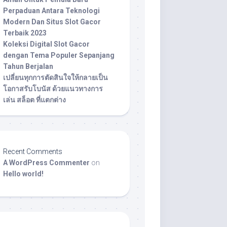
Perpaduan Antara Teknologi
Modern Dan Situs Slot Gacor
Terbaik 2023
Koleksi Digital Slot Gacor
dengan Tema Populer Sepanjang
Tahun Berjalan
เปลี่ยนทุกการตัดสินใจให้กลายเป็น
โอกาสรับโบนัส ด้วยแนวทางการ
เล่น สล็อต ที่แตกต่าง
Recent Comments
A WordPress Commenter
on
Hello world!