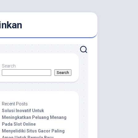
inkan
Search
Search
Recent Posts
Solusi Inovatif Untuk
Meningkatkan Peluang Menang
Pada Slot Online
Menyelidiki Situs Gacor Paling
Aman Untuk Pemula Baru