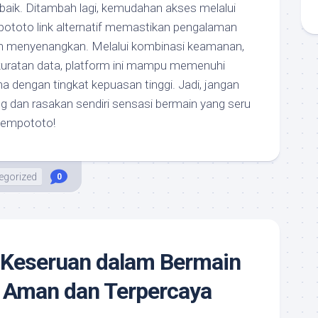
baik. Ditambah lagi, kemudahan akses melalui
pototo link alternatif memastikan pengalaman
an menyenangkan. Melalui kombinasi keamanan,
uratan data, platform ini mampu memenuhi
 dengan tingkat kepuasan tinggi. Jadi, jangan
ng dan rasakan sendiri sensasi bermain yang seru
tempototo!
egorized
0
Keseruan dalam Bermain
a Aman dan Terpercaya