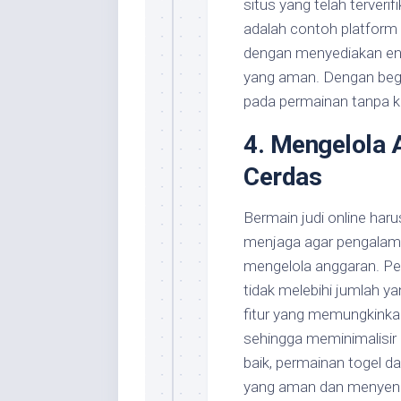
situs yang telah terveri
adalah contoh platfor
dengan menyediakan enkr
yang aman. Dengan beg
pada permainan tanpa kh
4. Mengelola 
Cerdas
Bermain judi online haru
menjaga agar pengalam
mengelola anggaran. Pe
tidak melebihi jumlah 
fitur yang memungkinka
sehingga meminimalisir 
baik, permainan togel da
yang aman dan menyen