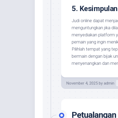
5. Kesimpulan
Judi online dapat menja
menguntungkan jika dil
menyediakan platform y
pemain yang ingin menikm
Pilihlah tempat yang tep
bermain dengan bijak 
menyenangkan dan men
November 4, 2025
by
admin
Petualangan 