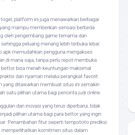
togel, platform ini juga menawarkan berbagai
k yang mampu memberikan sensasi berbeda.
ng oleh pengembang game ternama dan
sehingga peluang menang lebih terbuka lebar.
to apk memudahkan pengguna mengakses
an di mana saja, tanpa perlu repot membuka
, bettor bisa meraih keuntungan maksimal
raktis dan nyaman melalui perangkat favorit
an yang ditawarkan membuat situs ini semakin
ah satu pilihan utama bagi pencinta judi online.
ggulan dan inovasi yang terus diperbarui, tidak
jadi pilihan utama bagi para bettor yang ingin
r. Penambahan fitur seperti tempototo prediksi
n memperlihatkan komitmen situs dalam