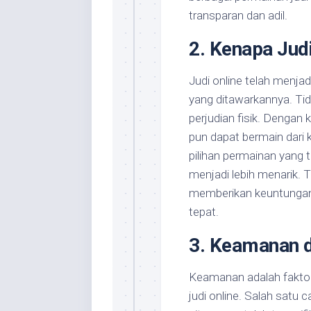
transparan dan adil.
2. Kenapa Judi
Judi online telah menj
yang ditawarkannya. Tida
perjudian fisik. Dengan 
pun dapat bermain dari 
pilihan permainan yang
menjadi lebih menarik. 
memberikan keuntungan 
tepat.
3. Keamanan d
Keamanan adalah faktor
judi online. Salah satu 