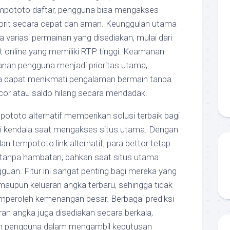
mpototo daftar, pengguna bisa mengakses
rit secara cepat dan aman. Keunggulan utama
ada variasi permainan yang disediakan, mulai dari
ot online yang memiliki RTP tinggi. Keamanan
anan pengguna menjadi prioritas utama,
a dapat menikmati pengalaman bermain tanpa
ocor atau saldo hilang secara mendadak.
mpototo alternatif memberikan solusi terbaik bagi
 kendala saat mengakses situs utama. Dengan
n tempototo link alternatif, para bettor tetap
 tanpa hambatan, bahkan saat situs utama
an. Fitur ini sangat penting bagi mereka yang
 maupun keluaran angka terbaru, sehingga tidak
mperoleh kemenangan besar. Berbagai prediksi
ran angka juga disediakan secara berkala,
 pengguna dalam mengambil keputusan