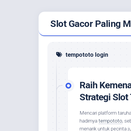
Skip
Slot Gacor Paling
to
content
tempototo login
Raih Kemena
Strategi Slot
Mencari platform taruh
hadirnya
tempototo
, s
menarik untuk pecinta ju