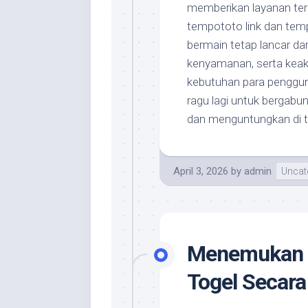
memberikan layanan ter
tempototo link dan tem
bermain tetap lancar d
kenyamanan, serta keak
kebutuhan para pengguna
ragu lagi untuk bergabu
dan menguntungkan di 
April 3, 2026
by
admin
Uncat
Menemukan 
Togel Secar