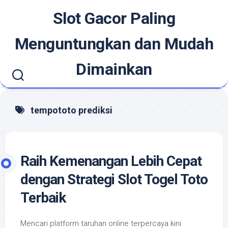
Skip
Slot Gacor Paling
to
content
Menguntungkan dan Mudah
Dimainkan
tempototo prediksi
Raih Kemenangan Lebih Cepat
dengan Strategi Slot Togel Toto
Terbaik
Mencari platform taruhan online terpercaya kini