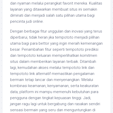
dan nyaman melalui perangkat favorit mereka. Kualitas
layanan yang ditawarkan membuat situs ini semakin
diminati dan menjadi salah satu pilihan utama bagi
pencinta judi online.
Dengan berbagai fitur unggulan dan inovasi yang terus
diperbarui, tidak heran jika tempototo menjadi pilihan
utama bagi para bettor yang ingin meraih kemenangan
besar. Penambahan fitur seperti tempototo prediksi
dan tempototo keluaran memperlihatkan komitmen
situs dalam memberikan layanan terbaik. Ditambah
lagi, kemudahan akses melalui tempototo link dan
tempototo link alternatif memastikan pengalaman
bermain tetap lancar dan menyenangkan. Melalui
kombinasi keamanan, kenyamanan, serta keakuratan
data, platform ini mampu memenuhi kebutuhan para
pengguna dengan tingkat kepuasan tinggi. Jadi,
jangan ragu lagi untuk bergabung dan rasakan sendiri
sensasi bermain yang seru dan menguntungkan di