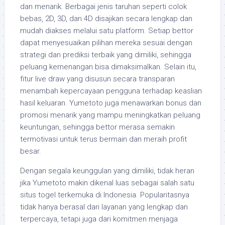
dan menarik. Berbagai jenis taruhan seperti colok
bebas, 2D, 3D, dan 4D disajikan secara lengkap dan
mudah diakses melalui satu platform. Setiap bettor
dapat menyesuaikan pilihan mereka sesuai dengan
strategi dan prediksi terbaik yang dimiliki, sehingga
peluang kemenangan bisa dimaksimalkan. Selain itu,
fitur live draw yang disusun secara transparan
menambah kepercayaan pengguna terhadap keaslian
hasil keluaran. Yumetoto juga menawarkan bonus dan
promosi menarik yang mampu meningkatkan peluang
keuntungan, sehingga bettor merasa semakin
termotivasi untuk terus bermain dan meraih profit
besar.
Dengan segala keunggulan yang dimiliki, tidak heran
jika Yumetoto makin dikenal luas sebagai salah satu
situs togel terkemuka di Indonesia. Popularitasnya
tidak hanya berasal dari layanan yang lengkap dan
terpercaya, tetapi juga dari komitmen menjaga