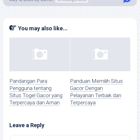
You may also like...
Pandangan Para
Panduan Memilih Situs
Pengguna tentang
Gacor Dengan
Situs Togel Gacor yang
Pelayanan Terbaik dan
Terpercaya dan Aman
Terpercaya
Leave a Reply