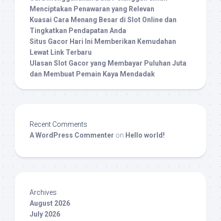
Menciptakan Penawaran yang Relevan
Kuasai Cara Menang Besar di Slot Online dan
Tingkatkan Pendapatan Anda
Situs Gacor Hari Ini Memberikan Kemudahan
Lewat Link Terbaru
Ulasan Slot Gacor yang Membayar Puluhan Juta
dan Membuat Pemain Kaya Mendadak
Recent Comments
A WordPress Commenter
on
Hello world!
Archives
August 2026
July 2026