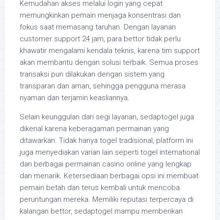
Kemudahan akses melalui login yang cepat
memungkinkan pemain menjaga konsentrasi dan
fokus saat memasang taruhan. Dengan layanan
customer support 24 jam, para bettor tidak perlu
khawatir mengalami kendala teknis, karena tim support
akan membantu dengan solusi terbaik. Semua proses
transaksi pun dilakukan dengan sistem yang
transparan dan aman, sehingga pengguna merasa
nyaman dan terjamin keasliannya.
Selain keunggulan dari segi layanan, sedaptogel juga
dikenal karena keberagaman permainan yang
ditawarkan. Tidak hanya togel tradisional, platform ini
juga menyediakan varian lain seperti togel international
dan berbagai permainan casino online yang lengkap
dan menarik. Ketersediaan berbagai opsi ini membuat
pemain betah dan terus kembali untuk mencoba
peruntungan mereka. Memiliki reputasi terpercaya di
kalangan bettor, sedaptogel mampu memberikan