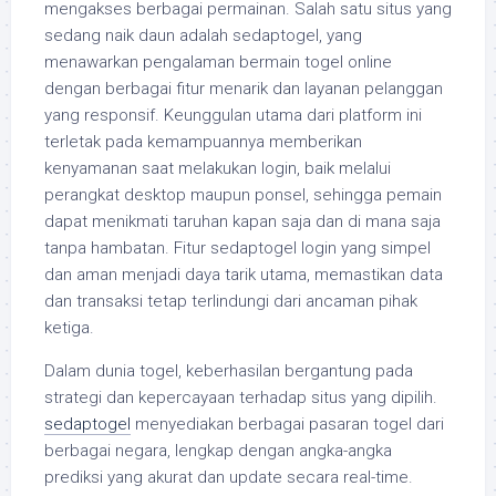
mengakses berbagai permainan. Salah satu situs yang
sedang naik daun adalah sedaptogel, yang
menawarkan pengalaman bermain togel online
dengan berbagai fitur menarik dan layanan pelanggan
yang responsif. Keunggulan utama dari platform ini
terletak pada kemampuannya memberikan
kenyamanan saat melakukan login, baik melalui
perangkat desktop maupun ponsel, sehingga pemain
dapat menikmati taruhan kapan saja dan di mana saja
tanpa hambatan. Fitur sedaptogel login yang simpel
dan aman menjadi daya tarik utama, memastikan data
dan transaksi tetap terlindungi dari ancaman pihak
ketiga.
Dalam dunia togel, keberhasilan bergantung pada
strategi dan kepercayaan terhadap situs yang dipilih.
sedaptogel
menyediakan berbagai pasaran togel dari
berbagai negara, lengkap dengan angka-angka
prediksi yang akurat dan update secara real-time.