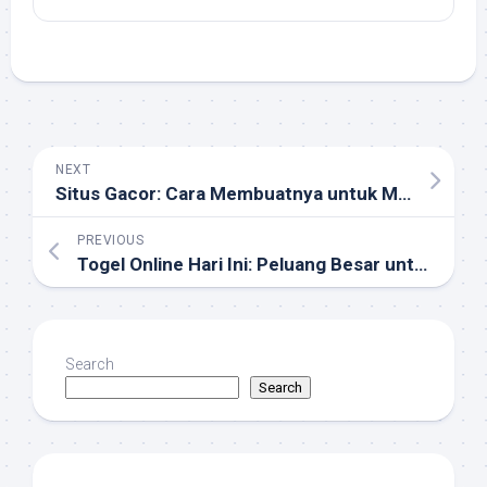
NEXT
Situs Gacor: Cara Membuatnya untuk Menghasilkan Uang dengan Keuntungan yang Besar
PREVIOUS
Togel Online Hari Ini: Peluang Besar untuk Pemain yang Siap Strategi
Search
Search