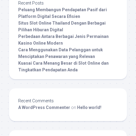
Recent Posts
Peluang Membangun Pendapatan Pasif dari
Platform Digital Secara Efisien
Situs Slot Online Thailand Dengan Berbagai
Pilihan Hiburan Digital
Perbedaan Antara Berbagai Jenis Permainan
Kasino Online Modern
Cara Menggunakan Data Pelanggan untuk
Menciptakan Penawaran yang Relevan
Kuasai Cara Menang Besar di Slot Online dan
Tingkatkan Pendapatan Anda
Recent Comments
A WordPress Commenter
on
Hello world!