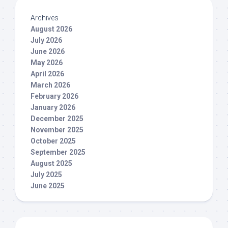
Archives
August 2026
July 2026
June 2026
May 2026
April 2026
March 2026
February 2026
January 2026
December 2025
November 2025
October 2025
September 2025
August 2025
July 2025
June 2025