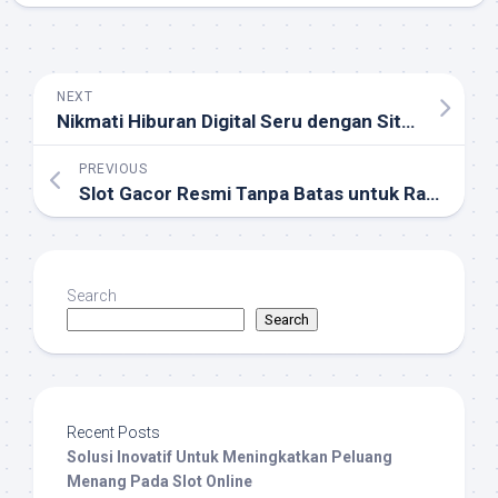
NEXT
Nikmati Hiburan Digital Seru dengan Situs Toto yang Mudah Diakses
PREVIOUS
Slot Gacor Resmi Tanpa Batas untuk Raih Maxwin
Search
Search
Recent Posts
Solusi Inovatif Untuk Meningkatkan Peluang
Menang Pada Slot Online