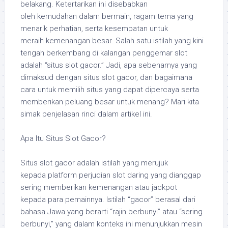
belakang. Ketertarikan ini disebabkan
oleh kemudahan dalam bermain, ragam tema yang
menarik perhatian, serta kesempatan untuk
meraih kemenangan besar. Salah satu istilah yang kini
tengah berkembang di kalangan penggemar slot
adalah “situs slot gacor.” Jadi, apa sebenarnya yang
dimaksud dengan situs slot gacor, dan bagaimana
cara untuk memilih situs yang dapat dipercaya serta
memberikan peluang besar untuk menang? Mari kita
simak penjelasan rinci dalam artikel ini.
Apa Itu Situs Slot Gacor?
Situs slot gacor adalah istilah yang merujuk
kepada platform perjudian slot daring yang dianggap
sering memberikan kemenangan atau jackpot
kepada para pemainnya. Istilah “gacor” berasal dari
bahasa Jawa yang berarti “rajin berbunyi” atau “sering
berbunyi,” yang dalam konteks ini menunjukkan mesin