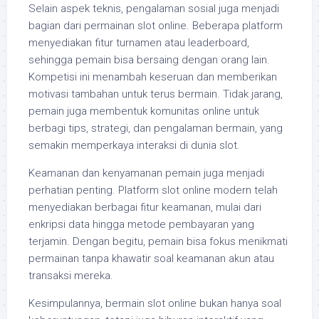
Selain aspek teknis, pengalaman sosial juga menjadi
bagian dari permainan slot online. Beberapa platform
menyediakan fitur turnamen atau leaderboard,
sehingga pemain bisa bersaing dengan orang lain.
Kompetisi ini menambah keseruan dan memberikan
motivasi tambahan untuk terus bermain. Tidak jarang,
pemain juga membentuk komunitas online untuk
berbagi tips, strategi, dan pengalaman bermain, yang
semakin memperkaya interaksi di dunia slot.
Keamanan dan kenyamanan pemain juga menjadi
perhatian penting. Platform slot online modern telah
menyediakan berbagai fitur keamanan, mulai dari
enkripsi data hingga metode pembayaran yang
terjamin. Dengan begitu, pemain bisa fokus menikmati
permainan tanpa khawatir soal keamanan akun atau
transaksi mereka.
Kesimpulannya, bermain slot online bukan hanya soal