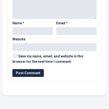
Name
*
Email
*
Website
Save my name, email, and website in this
browser for the next time I comment.