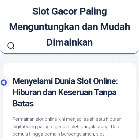
Skip
Slot Gacor Paling
to
content
Menguntungkan dan Mudah
Dimainkan
Menyelami Dunia Slot Online:
Hiburan dan Keseruan Tanpa
Batas
Permainan slot online kini menjadi salah satu hiburan
digital yang paling digemari oleh banyak orang. Dari
pemula hingga pemain berpengalaman, slot