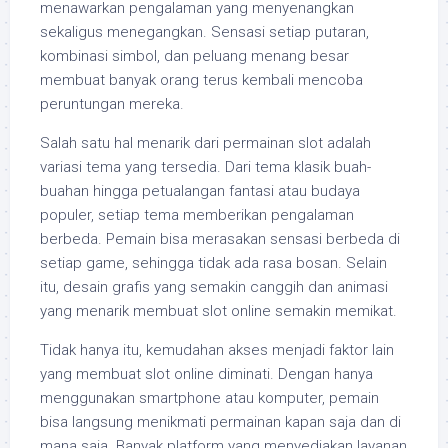
menawarkan pengalaman yang menyenangkan
sekaligus menegangkan. Sensasi setiap putaran,
kombinasi simbol, dan peluang menang besar
membuat banyak orang terus kembali mencoba
peruntungan mereka.
Salah satu hal menarik dari permainan slot adalah
variasi tema yang tersedia. Dari tema klasik buah-
buahan hingga petualangan fantasi atau budaya
populer, setiap tema memberikan pengalaman
berbeda. Pemain bisa merasakan sensasi berbeda di
setiap game, sehingga tidak ada rasa bosan. Selain
itu, desain grafis yang semakin canggih dan animasi
yang menarik membuat slot online semakin memikat.
Tidak hanya itu, kemudahan akses menjadi faktor lain
yang membuat slot online diminati. Dengan hanya
menggunakan smartphone atau komputer, pemain
bisa langsung menikmati permainan kapan saja dan di
mana saja. Banyak platform yang menyediakan layanan