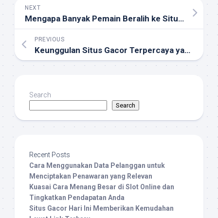
NEXT
Mengapa Banyak Pemain Beralih ke Situs Gacor Terpercaya
PREVIOUS
Keunggulan Situs Gacor Terpercaya yang Membuat Pemain Selalu Menang
Search
Search
Recent Posts
Cara Menggunakan Data Pelanggan untuk
Menciptakan Penawaran yang Relevan
Kuasai Cara Menang Besar di Slot Online dan
Tingkatkan Pendapatan Anda
Situs Gacor Hari Ini Memberikan Kemudahan