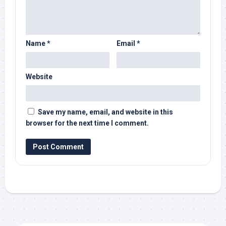
Name
*
Email
*
Website
Save my name, email, and website in this
browser for the next time I comment.