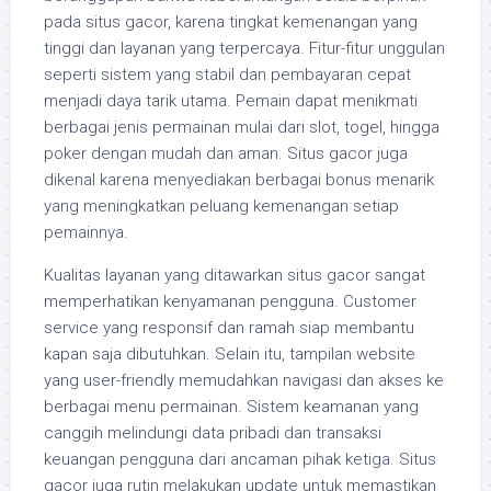
pada situs gacor, karena tingkat kemenangan yang
tinggi dan layanan yang terpercaya. Fitur-fitur unggulan
seperti sistem yang stabil dan pembayaran cepat
menjadi daya tarik utama. Pemain dapat menikmati
berbagai jenis permainan mulai dari slot, togel, hingga
poker dengan mudah dan aman. Situs gacor juga
dikenal karena menyediakan berbagai bonus menarik
yang meningkatkan peluang kemenangan setiap
pemainnya.
Kualitas layanan yang ditawarkan situs gacor sangat
memperhatikan kenyamanan pengguna. Customer
service yang responsif dan ramah siap membantu
kapan saja dibutuhkan. Selain itu, tampilan website
yang user-friendly memudahkan navigasi dan akses ke
berbagai menu permainan. Sistem keamanan yang
canggih melindungi data pribadi dan transaksi
keuangan pengguna dari ancaman pihak ketiga. Situs
gacor juga rutin melakukan update untuk memastikan