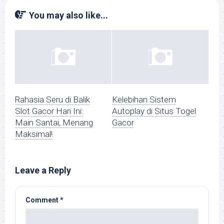
You may also like...
Rahasia Seru di Balik
Kelebihan Sistem
Slot Gacor Hari Ini:
Autoplay di Situs Togel
Main Santai, Menang
Gacor
Maksimal!
Leave a Reply
Comment
*