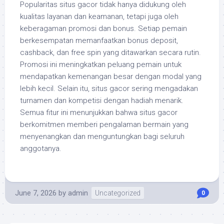
Popularitas situs gacor tidak hanya didukung oleh
kualitas layanan dan keamanan, tetapi juga oleh
keberagaman promosi dan bonus. Setiap pemain
berkesempatan memanfaatkan bonus deposit,
cashback, dan free spin yang ditawarkan secara rutin.
Promosi ini meningkatkan peluang pemain untuk
mendapatkan kemenangan besar dengan modal yang
lebih kecil. Selain itu, situs gacor sering mengadakan
turnamen dan kompetisi dengan hadiah menarik.
Semua fitur ini menunjukkan bahwa situs gacor
berkomitmen memberi pengalaman bermain yang
menyenangkan dan menguntungkan bagi seluruh
anggotanya.
June 7, 2026
by
admin
Uncategorized
0