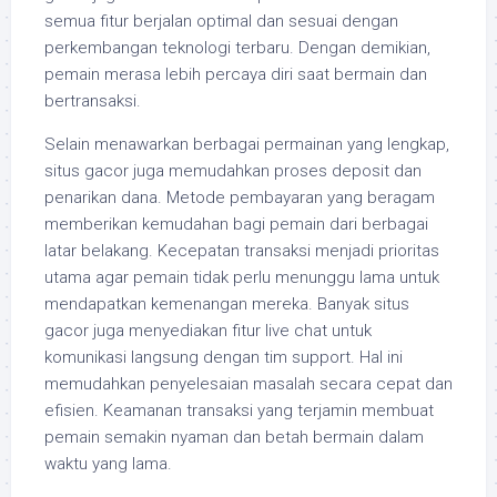
semua fitur berjalan optimal dan sesuai dengan
perkembangan teknologi terbaru. Dengan demikian,
pemain merasa lebih percaya diri saat bermain dan
bertransaksi.
Selain menawarkan berbagai permainan yang lengkap,
situs gacor juga memudahkan proses deposit dan
penarikan dana. Metode pembayaran yang beragam
memberikan kemudahan bagi pemain dari berbagai
latar belakang. Kecepatan transaksi menjadi prioritas
utama agar pemain tidak perlu menunggu lama untuk
mendapatkan kemenangan mereka. Banyak situs
gacor juga menyediakan fitur live chat untuk
komunikasi langsung dengan tim support. Hal ini
memudahkan penyelesaian masalah secara cepat dan
efisien. Keamanan transaksi yang terjamin membuat
pemain semakin nyaman dan betah bermain dalam
waktu yang lama.