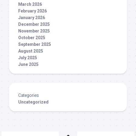
March 2026
February 2026
January 2026
December 2025
November 2025
October 2025
September 2025
August 2025
July 2025
June 2025
Categories
Uncategorized