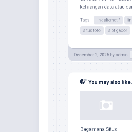
kehilangan data atau d
Tags:
link alternatif
li
situs toto
slot gacor
December 2, 2025
by
admin
You may also like.
Bagaimana Situs