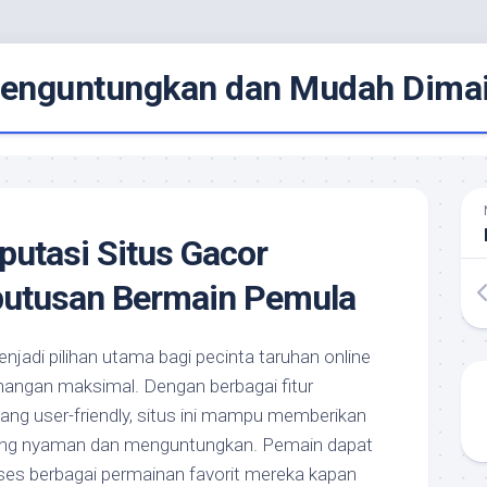
 Menguntungkan dan Mudah Dima
utasi Situs Gacor
putusan Bermain Pemula
jadi pilihan utama bagi pecinta taruhan online
nangan maksimal. Dengan berbagai fitur
ang user-friendly, situs ini mampu memberikan
ng nyaman dan menguntungkan. Pemain dapat
s berbagai permainan favorit mereka kapan