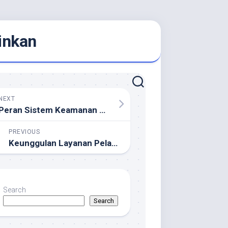
inkan
NEXT
Peran Sistem Keamanan Tinggi dalam Menjamin Kepercayaan Pengguna Situs Gacor
PREVIOUS
Keunggulan Layanan Pelanggan di Situs Gacor Resmi
Search
Search