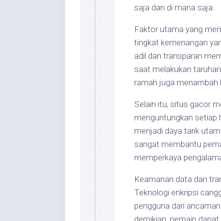
saja dan di mana saja.
Faktor utama yang memb
tingkat kemenangan yang
adil dan transparan me
saat melakukan taruhan
ramah juga menambah k
Selain itu, situs gacor
menguntungkan setiap ha
menjadi daya tarik utam
sangat membantu pema
memperkaya pengalaman
Keamanan data dan trans
Teknologi enkripsi cang
pengguna dari ancaman 
demikian, pemain dapat