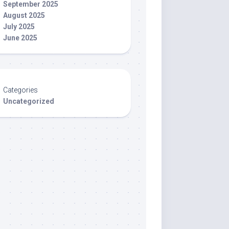
September 2025
August 2025
July 2025
June 2025
Categories
Uncategorized