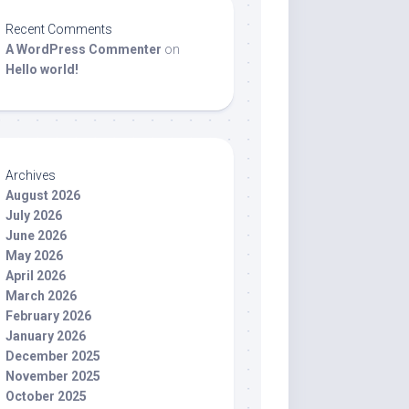
Recent Comments
A WordPress Commenter
on
Hello world!
Archives
August 2026
July 2026
June 2026
May 2026
April 2026
March 2026
February 2026
January 2026
December 2025
November 2025
October 2025