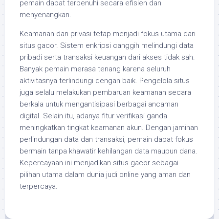
pemain dapat terpenuhi secara efisien dan
menyenangkan.
Keamanan dan privasi tetap menjadi fokus utama dari
situs gacor. Sistem enkripsi canggih melindungi data
pribadi serta transaksi keuangan dari akses tidak sah.
Banyak pemain merasa tenang karena seluruh
aktivitasnya terlindungi dengan baik. Pengelola situs
juga selalu melakukan pembaruan keamanan secara
berkala untuk mengantisipasi berbagai ancaman
digital. Selain itu, adanya fitur verifikasi ganda
meningkatkan tingkat keamanan akun. Dengan jaminan
perlindungan data dan transaksi, pemain dapat fokus
bermain tanpa khawatir kehilangan data maupun dana.
Kepercayaan ini menjadikan situs gacor sebagai
pilihan utama dalam dunia judi online yang aman dan
terpercaya.