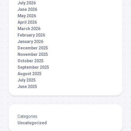
July 2026
June 2026
May 2026
April 2026
March 2026
February 2026
January 2026
December 2025
November 2025
October 2025
September 2025
August 2025
July 2025
June 2025
Categories
Uncategorized