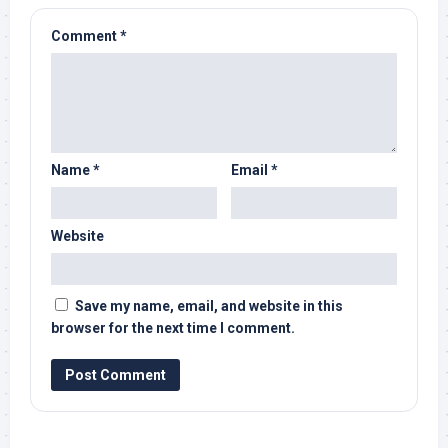
Comment
*
Name
*
Email
*
Website
Save my name, email, and website in this
browser for the next time I comment.