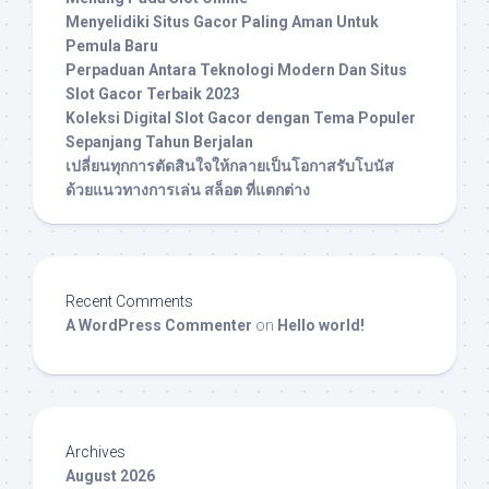
Menyelidiki Situs Gacor Paling Aman Untuk
Pemula Baru
Perpaduan Antara Teknologi Modern Dan Situs
Slot Gacor Terbaik 2023
Koleksi Digital Slot Gacor dengan Tema Populer
Sepanjang Tahun Berjalan
เปลี่ยนทุกการตัดสินใจให้กลายเป็นโอกาสรับโบนัส
ด้วยแนวทางการเล่น สล็อต ที่แตกต่าง
Recent Comments
A WordPress Commenter
on
Hello world!
Archives
August 2026