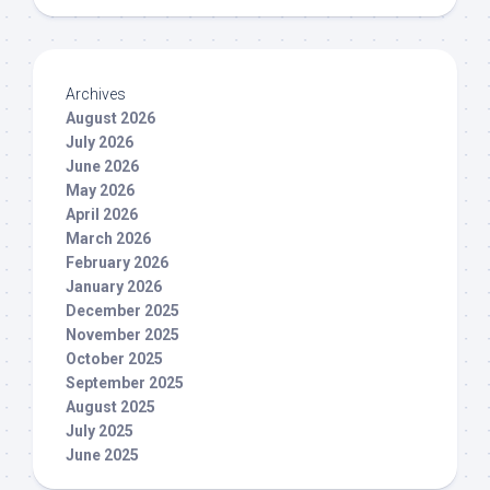
Archives
August 2026
July 2026
June 2026
May 2026
April 2026
March 2026
February 2026
January 2026
December 2025
November 2025
October 2025
September 2025
August 2025
July 2025
June 2025