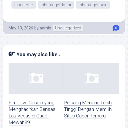
tribuntogel
tribuntogel daftar
tribuntogel login
May 13, 2026
by
admin
Uncategorized
0
You may also like...
Fitur Live Casino yang
Peluang Menang Lebih
Menghadirkan Sensasi
Tinggi Dengan Memilih
Las Vegas di Gacor
Situs Gacor Terbaru
Mewah89