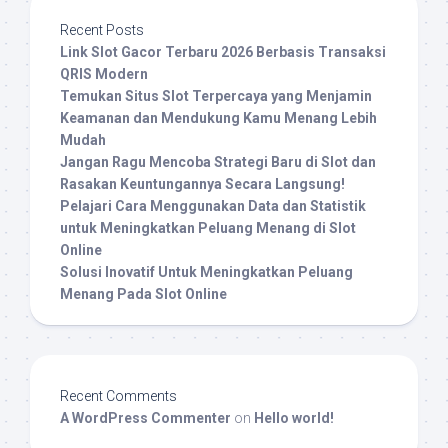
Recent Posts
Link Slot Gacor Terbaru 2026 Berbasis Transaksi
QRIS Modern
Temukan Situs Slot Terpercaya yang Menjamin
Keamanan dan Mendukung Kamu Menang Lebih
Mudah
Jangan Ragu Mencoba Strategi Baru di Slot dan
Rasakan Keuntungannya Secara Langsung!
Pelajari Cara Menggunakan Data dan Statistik
untuk Meningkatkan Peluang Menang di Slot
Online
Solusi Inovatif Untuk Meningkatkan Peluang
Menang Pada Slot Online
Recent Comments
A WordPress Commenter
on
Hello world!