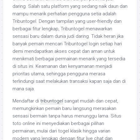
daring. Salah satu platform yang sedang naik daun dan
mampu menarik perhatian pengguna setia adalah
Tribuntogel. Dengan tampilan yang user-friendly dan
berbagai fitur lengkap, Tribuntogel menawarkan
sensasi baru dalam dunia judi daring. Tidak heran jika
banyak pemain mencari Tribuntogel login setiap hari
demi mendapatkan akses cepat dan aman untuk
menikmati berbagai permainan menarik yang tersedia
di situs ini. Keamanan dan kenyamanan menjadi
prioritas utama, sehingga pengguna merasa
terlindungi saat melakukan transaksi kapan saja dan di
mana saja.
Mendaftar di
tribuntogel
sangat mudah dan cepat,
memungkinkan pemain baru langsung merasakan
sensasi bermain tanpa harus menunggu lama. Situs
toto online ini menyediakan berbagai pilihan
permainan, mulai dari togel klasik hingga varian
modern yang lengkap dengan fitur live chat dan