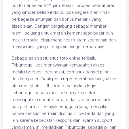
customer service 24 jam. Melalui proses pendaftaran
yang simpel, setiap individu bisa segera menikmati
berbagai keuntungan dan bonus menarik yang
disediakan. Dengan bergabung sebagai member
resmi, peluang untuk meraih kemenangan besar pun
makin terbuka lebar, mengingat sistem keamanan dan
transparansi yang diterapkan sangat terpercaya.
Sebagai salah satu situs toto online terbaik,
Tribuntogel juga menawarkan kemudahan akses
melalui berbagai perangkat, termasuk ponsel pintar
dan komputer. Tidak perlu repot membuka banyak tab
atau menghafal URL, cukup melakukan login
Tribuntogel secara rutin, pemain akan selalu
mendapatkan update terbaru dan promosi menarik
dari platform ini. Banyak pengguna yang mengakui
bahwa sensasi bermain di situs ini berbeda dari yang
lain, karena kecepatan respons dan layanan support
yang ramah. Ini menjadikan Tribuntogel sebagai pilihan