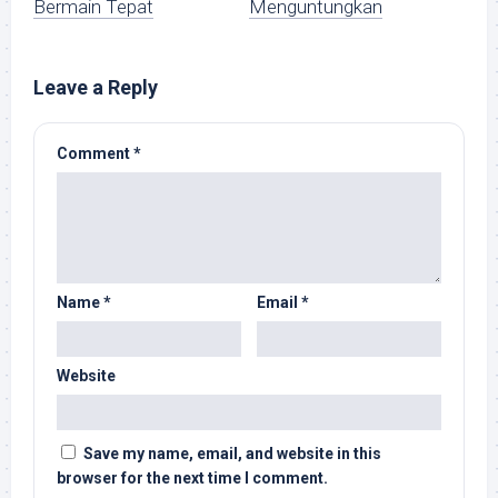
Bermain Tepat
Menguntungkan
Leave a Reply
Comment
*
Name
*
Email
*
Website
Save my name, email, and website in this
browser for the next time I comment.