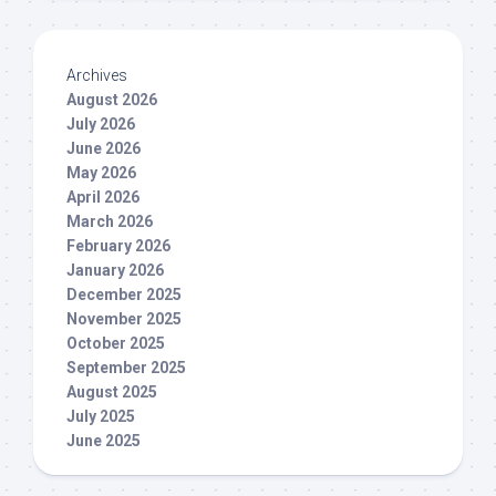
Archives
August 2026
July 2026
June 2026
May 2026
April 2026
March 2026
February 2026
January 2026
December 2025
November 2025
October 2025
September 2025
August 2025
July 2025
June 2025