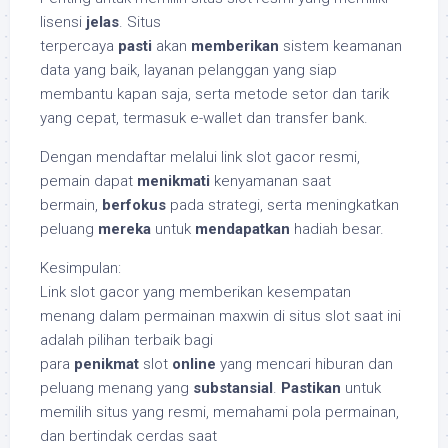
lisensi
jelas
. Situs
terpercaya
pasti
akan
memberikan
sistem keamanan
data yang baik, layanan pelanggan yang siap
membantu kapan saja, serta metode setor dan tarik
yang cepat, termasuk e-wallet dan transfer bank.
Dengan mendaftar melalui link slot gacor resmi,
pemain dapat
menikmati
kenyamanan saat
bermain,
berfokus
pada strategi, serta meningkatkan
peluang
mereka
untuk
mendapatkan
hadiah besar.
Kesimpulan:
Link slot gacor yang memberikan kesempatan
menang dalam permainan maxwin di situs slot saat ini
adalah pilihan terbaik bagi
para
penikmat
slot
online
yang mencari hiburan dan
peluang menang yang
substansial
.
Pastikan
untuk
memilih situs yang resmi, memahami pola permainan,
dan bertindak cerdas saat