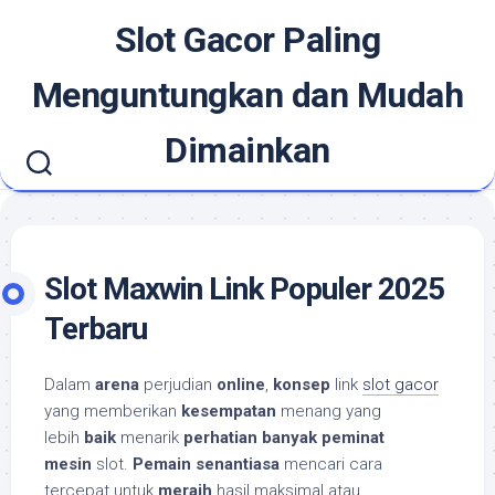
Skip
Slot Gacor Paling
to
content
Menguntungkan dan Mudah
Dimainkan
Slot Maxwin Link Populer 2025
Terbaru
Dalam
arena
perjudian
online
,
konsep
link
slot gacor
yang memberikan
kesempatan
menang yang
lebih
baik
menarik
perhatian banyak peminat
mesin
slot.
Pemain senantiasa
mencari cara
tercepat untuk
meraih
hasil maksimal atau