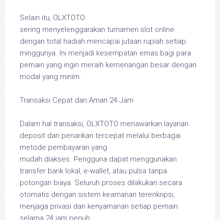
Selain itu, OLXTOTO
sering menyelenggarakan turnamen slot online
dengan total hadiah mencapai jutaan rupiah setiap
minggunya. Ini menjadi kesempatan emas bagi para
pemain yang ingin meraih kemenangan besar dengan
modal yang minim.
Transaksi Cepat dan Aman 24 Jam
Dalam hal transaksi, OLXTOTO menawarkan layanan
deposit dan penarikan tercepat melalui berbagai
metode pembayaran yang
mudah diakses. Pengguna dapat menggunakan
transfer bank lokal, e-wallet, atau pulsa tanpa
potongan biaya. Seluruh proses dilakukan secara
otomatis dengan sistem keamanan terenkripsi,
menjaga privasi dan kenyamanan setiap pemain
selama 24 jam penuh.