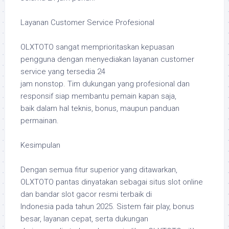
Layanan Customer Service Profesional
OLXTOTO sangat memprioritaskan kepuasan
pengguna dengan menyediakan layanan customer
service yang tersedia 24
jam nonstop. Tim dukungan yang profesional dan
responsif siap membantu pemain kapan saja,
baik dalam hal teknis, bonus, maupun panduan
permainan.
Kesimpulan
Dengan semua fitur superior yang ditawarkan,
OLXTOTO pantas dinyatakan sebagai situs slot online
dan bandar slot gacor resmi terbaik di
Indonesia pada tahun 2025. Sistem fair play, bonus
besar, layanan cepat, serta dukungan