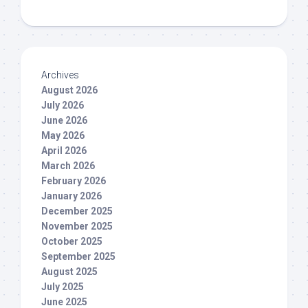
Archives
August 2026
July 2026
June 2026
May 2026
April 2026
March 2026
February 2026
January 2026
December 2025
November 2025
October 2025
September 2025
August 2025
July 2025
June 2025