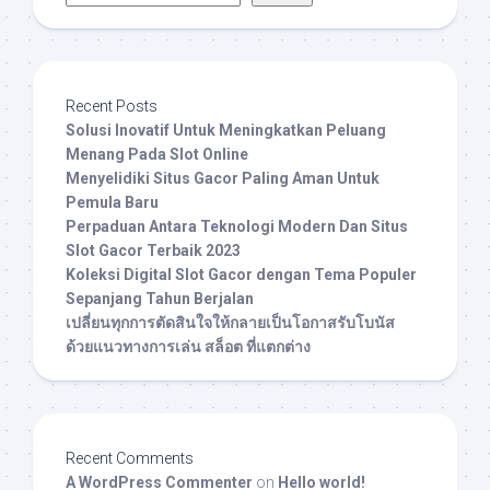
Recent Posts
Solusi Inovatif Untuk Meningkatkan Peluang
Menang Pada Slot Online
Menyelidiki Situs Gacor Paling Aman Untuk
Pemula Baru
Perpaduan Antara Teknologi Modern Dan Situs
Slot Gacor Terbaik 2023
Koleksi Digital Slot Gacor dengan Tema Populer
Sepanjang Tahun Berjalan
เปลี่ยนทุกการตัดสินใจให้กลายเป็นโอกาสรับโบนัส
ด้วยแนวทางการเล่น สล็อต ที่แตกต่าง
Recent Comments
A WordPress Commenter
on
Hello world!