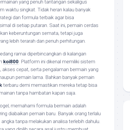
rmainan yang penuh tantangan sekaligus
m waktu singkat. Tidak heran kalau banyak
ategi dan formula terbaik agar bisa
mal di setiap putaran. Saat ini, pemain cerdas
an keberuntungan semata, tetapi juga
ng lebih terarah dan penuh perhitungan.
edang ramai diperbincangkan di kalangan
ah
koi800
. Platform ini dikenal memiliki sistem
 akses cepat, serta pengalaman bermain yang
aupun pemain lama. Bahkan banyak pemain
k
terbaru demi memastikan mereka tetap bisa
rmainan tanpa hambatan kapan saja.
togel, memahami formula bermain adalah
ring diabaikan pemain baru. Banyak orang terlalu
angka tanpa melakukan analisa terlebih dahulu.
a yang dipilih secara asal justru membuat