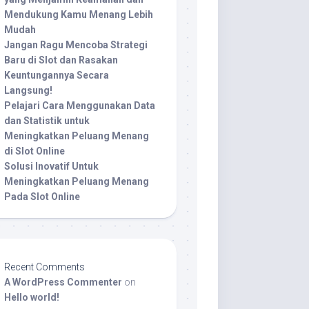
Mendukung Kamu Menang Lebih
Mudah
Jangan Ragu Mencoba Strategi
Baru di Slot dan Rasakan
Keuntungannya Secara
Langsung!
Pelajari Cara Menggunakan Data
dan Statistik untuk
Meningkatkan Peluang Menang
di Slot Online
Solusi Inovatif Untuk
Meningkatkan Peluang Menang
Pada Slot Online
Recent Comments
A WordPress Commenter
on
Hello world!