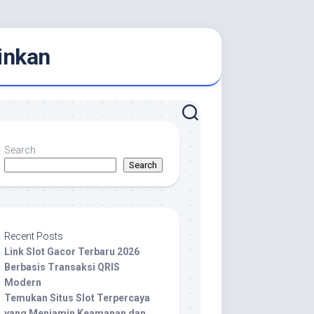
inkan
Search
Search
Recent Posts
Link Slot Gacor Terbaru 2026
Berbasis Transaksi QRIS
Modern
Temukan Situs Slot Terpercaya
yang Menjamin Keamanan dan