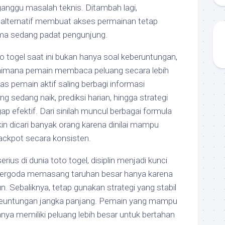
ganggu masalah teknis. Ditambah lagi,
alternatif membuat akses permainan tetap
ama sedang padat pengunjung.
to togel saat ini bukan hanya soal keberuntungan,
gaimana pemain membaca peluang secara lebih
s pemain aktif saling berbagi informasi
 sedang naik, prediksi harian, hingga strategi
p efektif. Dari sinilah muncul berbagai formula
in dicari banyak orang karena dinilai mampu
ackpot secara konsisten.
rius di dunia toto togel, disiplin menjadi kunci
ergoda memasang taruhan besar hanya karena
 Sebaliknya, tetap gunakan strategi yang stabil
 keuntungan jangka panjang. Pemain yang mampu
ya memiliki peluang lebih besar untuk bertahan