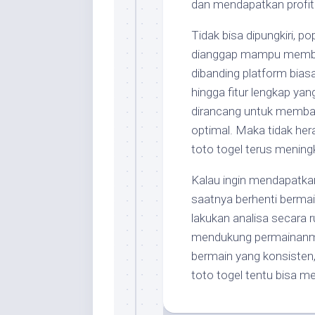
dan mendapatkan profit
Tidak bisa dipungkiri, po
dianggap mampu member
dibanding platform biasa
hingga fitur lengkap 
dirancang untuk memba
optimal. Maka tidak hera
toto togel terus meningk
Kalau ingin mendapatkan
saatnya berhenti bermai
lakukan analisa secara 
mendukung permainanmu
bermain yang konsisten
toto togel tentu bisa men