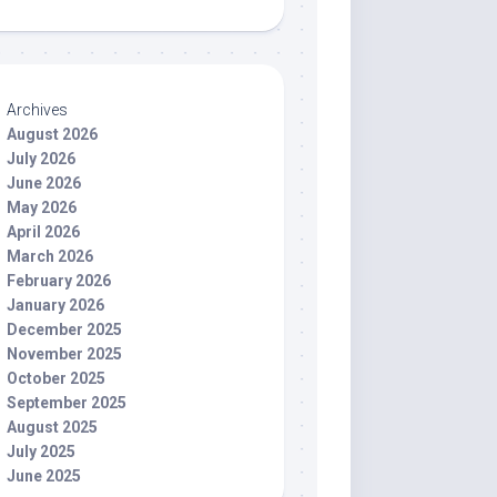
Archives
August 2026
July 2026
June 2026
May 2026
April 2026
March 2026
February 2026
January 2026
December 2025
November 2025
October 2025
September 2025
August 2025
July 2025
June 2025