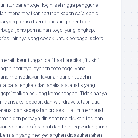
 fitur panentogel login, sehingga pengguna
dan menempatkan taruhan kapan saja dan di
asi yang terus dikembangkan, panentogel
gai jenis permainan togel yang lengkap,
riasi lainnya yang cocok untuk berbagai selera
eraih keuntungan dari hasil prediksi jitu kini
gan hadirnya layanan toto togel yang
 yang menyediakan layanan panen togel ini
-data lengkap dan analisis statistik yang
optimalkan peluang kemenangan. Tidak hanya
ransaksi deposit dan withdraw, tetapi juga
ansi dan kecepatan proses. Hal ini membuat
man dan percaya diri saat melakukan taruhan,
an secara profesional dan terintegrasi langsung
 bermain yang menyenangkan dipastikan akan