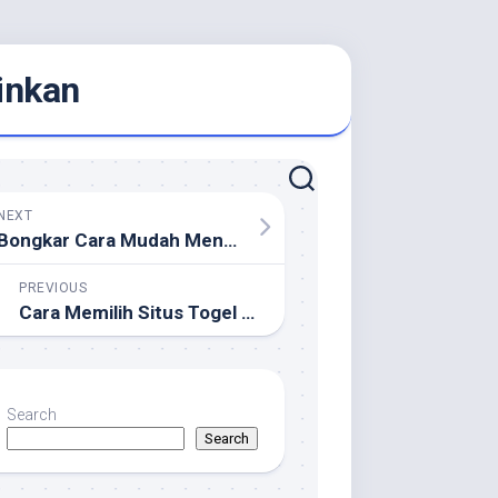
inkan
NEXT
Bongkar Cara Mudah Menang Toto Slot dan Slot Gacor untuk Pemain Pemula
PREVIOUS
Cara Memilih Situs Togel Gacor Yang Aman dan Terpercaya
Search
Search