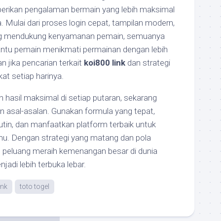
ikan pengalaman bermain yang lebih maksimal
. Mulai dari proses login cepat, tampilan modern,
yang mendukung kenyamanan pemain, semuanya
ntu pemain menikmati permainan dengan lebih
n jika pencarian terkait
koi800 link
dan strategi
at setiap harinya.
 hasil maksimal di setiap putaran, sekarang
n asal-asalan. Gunakan formula yang tepat,
rutin, dan manfaatkan platform terbaik untuk
. Dengan strategi yang matang dan pola
, peluang meraih kemenangan besar di dunia
jadi lebih terbuka lebar.
ink
toto togel