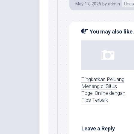
May 17, 2026
by
admin
Unca
You may also like.
Tingkatkan Peluang
Menang di Situs
Togel Online dengan
Tips Terbaik
Leave a Reply