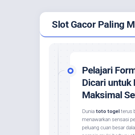
Skip
Slot Gacor Paling
to
content
Pelajari Form
Dicari untuk
Maksimal Se
Dunia
toto togel
terus 
menawarkan sensasi pe
peluang cuan besar dala