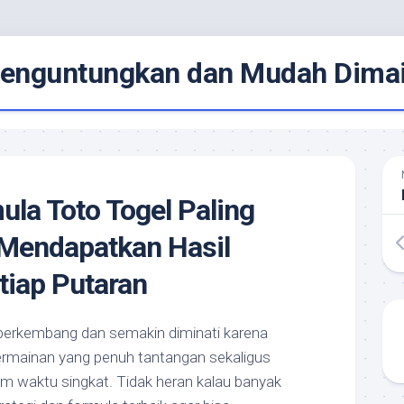
 Menguntungkan dan Mudah Dima
ula Toto Togel Paling
 Mendapatkan Hasil
tiap Putaran
berkembang dan semakin diminati karena
rmainan yang penuh tantangan sekaligus
m waktu singkat. Tidak heran kalau banyak