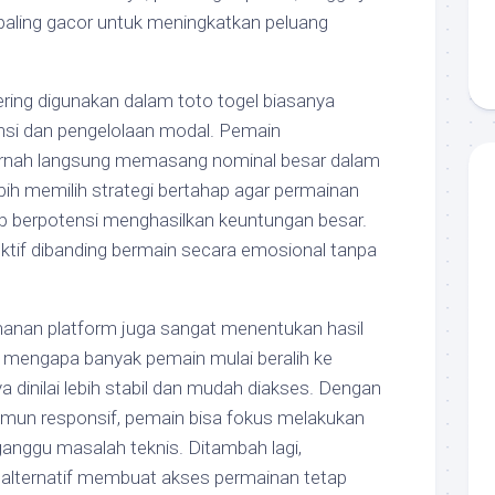
paling gacor untuk meningkatkan peluang
ring digunakan dalam toto togel biasanya
nsi dan pengelolaan modal. Pemain
ernah langsung memasang nominal besar dalam
bih memilih strategi bertahap agar permainan
 berpotensi menghasilkan keuntungan besar.
efektif dibanding bermain secara emosional tanpa
amanan platform juga sangat menentukan hasil
n mengapa banyak pemain mulai beralih ke
 dinilai lebih stabil dan mudah diakses. Dengan
amun responsif, pemain bisa fokus melakukan
ganggu masalah teknis. Ditambah lagi,
alternatif membuat akses permainan tetap