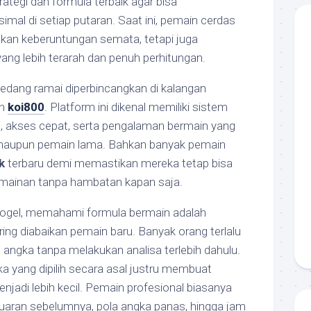
ategi dan formula terbaik agar bisa
mal di setiap putaran. Saat ini, pemain cerdas
an keberuntungan semata, tetapi juga
ng lebih terarah dan penuh perhitungan.
edang ramai diperbincangkan di kalangan
ah
koi800
. Platform ini dikenal memiliki sistem
 akses cepat, serta pengalaman bermain yang
aupun pemain lama. Bahkan banyak pemain
k
terbaru demi memastikan mereka tetap bisa
rmainan tanpa hambatan kapan saja.
togel, memahami formula bermain adalah
ring diabaikan pemain baru. Banyak orang terlalu
angka tanpa melakukan analisa terlebih dahulu.
a yang dipilih secara asal justru membuat
adi lebih kecil. Pemain profesional biasanya
aran sebelumnya, pola angka panas, hingga jam