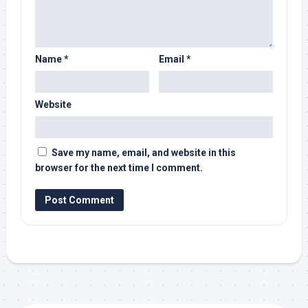
Name
*
Email
*
Website
Save my name, email, and website in this
browser for the next time I comment.