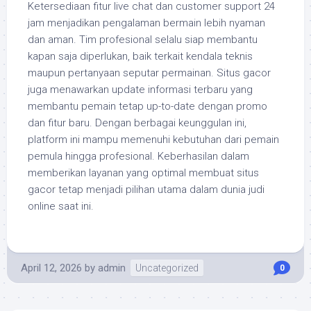
Ketersediaan fitur live chat dan customer support 24
jam menjadikan pengalaman bermain lebih nyaman
dan aman. Tim profesional selalu siap membantu
kapan saja diperlukan, baik terkait kendala teknis
maupun pertanyaan seputar permainan. Situs gacor
juga menawarkan update informasi terbaru yang
membantu pemain tetap up-to-date dengan promo
dan fitur baru. Dengan berbagai keunggulan ini,
platform ini mampu memenuhi kebutuhan dari pemain
pemula hingga profesional. Keberhasilan dalam
memberikan layanan yang optimal membuat situs
gacor tetap menjadi pilihan utama dalam dunia judi
online saat ini.
April 12, 2026
by
admin
Uncategorized
0