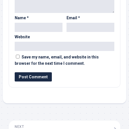
Name
*
Email
*
Website
Save my name, email, and website in this
browser for the next time I comment.
NEXT