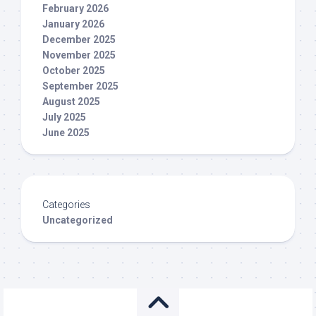
February 2026
January 2026
December 2025
November 2025
October 2025
September 2025
August 2025
July 2025
June 2025
Categories
Uncategorized