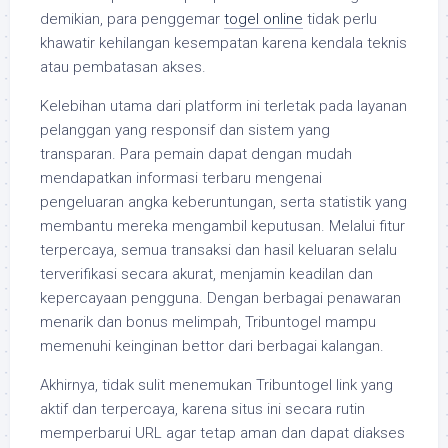
demikian, para penggemar
togel online
tidak perlu
khawatir kehilangan kesempatan karena kendala teknis
atau pembatasan akses.
Kelebihan utama dari platform ini terletak pada layanan
pelanggan yang responsif dan sistem yang
transparan. Para pemain dapat dengan mudah
mendapatkan informasi terbaru mengenai
pengeluaran angka keberuntungan, serta statistik yang
membantu mereka mengambil keputusan. Melalui fitur
terpercaya, semua transaksi dan hasil keluaran selalu
terverifikasi secara akurat, menjamin keadilan dan
kepercayaan pengguna. Dengan berbagai penawaran
menarik dan bonus melimpah, Tribuntogel mampu
memenuhi keinginan bettor dari berbagai kalangan.
Akhirnya, tidak sulit menemukan Tribuntogel link yang
aktif dan terpercaya, karena situs ini secara rutin
memperbarui URL agar tetap aman dan dapat diakses