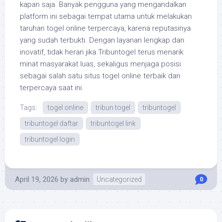
kapan saja. Banyak pengguna yang mengandalkan
platform ini sebagai tempat utama untuk melakukan
taruhan togel online terpercaya, karena reputasinya
yang sudah terbukti. Dengan layanan lengkap dan
inovatif, tidak heran jika Tribuntogel terus menarik
minat masyarakat luas, sekaligus menjaga posisi
sebagai salah satu situs togel online terbaik dan
terpercaya saat ini.
Tags:
togel online
tribun togel
tribuntogel
tribuntogel daftar
tribuntogel link
tribuntogel login
April 19, 2026
by
admin
Uncategorized
0