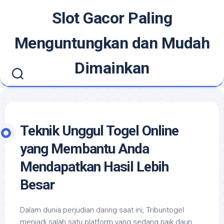
Skip
Slot Gacor Paling
to
content
Menguntungkan dan Mudah
Dimainkan
Teknik Unggul Togel Online
yang Membantu Anda
Mendapatkan Hasil Lebih
Besar
Dalam dunia perjudian daring saat ini, Tribuntogel
menjadi salah satu platform yang sedang naik daun