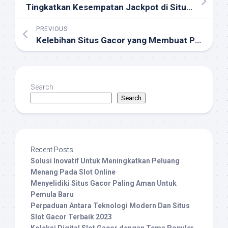
Tingkatkan Kesempatan Jackpot di Situs Game Super Scatter dengan Cara Bermain Tepat
PREVIOUS
Kelebihan Situs Gacor yang Membuat Pemain Ketagihan Bermain
Search
Search
Recent Posts
Solusi Inovatif Untuk Meningkatkan Peluang
Menang Pada Slot Online
Menyelidiki Situs Gacor Paling Aman Untuk
Pemula Baru
Perpaduan Antara Teknologi Modern Dan Situs
Slot Gacor Terbaik 2023