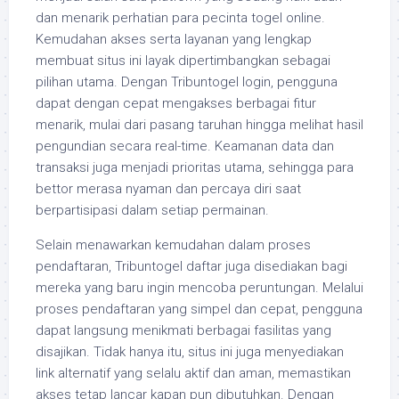
dan menarik perhatian para pecinta togel online.
Kemudahan akses serta layanan yang lengkap
membuat situs ini layak dipertimbangkan sebagai
pilihan utama. Dengan Tribuntogel login, pengguna
dapat dengan cepat mengakses berbagai fitur
menarik, mulai dari pasang taruhan hingga melihat hasil
pengundian secara real-time. Keamanan data dan
transaksi juga menjadi prioritas utama, sehingga para
bettor merasa nyaman dan percaya diri saat
berpartisipasi dalam setiap permainan.
Selain menawarkan kemudahan dalam proses
pendaftaran, Tribuntogel daftar juga disediakan bagi
mereka yang baru ingin mencoba peruntungan. Melalui
proses pendaftaran yang simpel dan cepat, pengguna
dapat langsung menikmati berbagai fasilitas yang
disajikan. Tidak hanya itu, situs ini juga menyediakan
link alternatif yang selalu aktif dan aman, memastikan
akses tetap lancar kapan pun dibutuhkan. Dengan