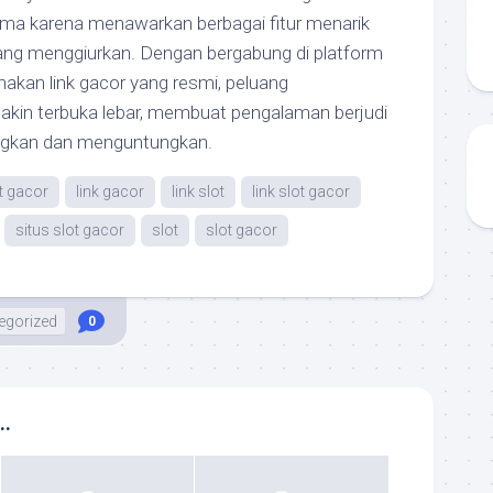
tama karena menawarkan berbagai fitur menarik
ng menggiurkan. Dengan bergabung di platform
akan link gacor yang resmi, peluang
in terbuka lebar, membuat pengalaman berjudi
ngkan dan menguntungkan.
ot gacor
link gacor
link slot
link slot gacor
situs slot gacor
slot
slot gacor
egorized
0
..