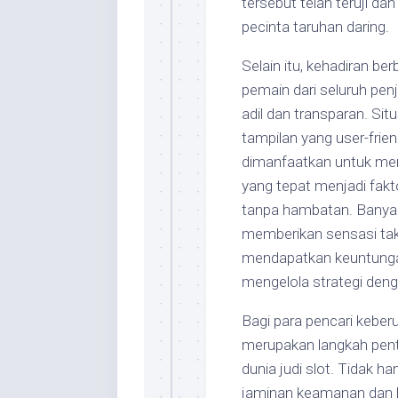
tersebut telah teruji da
pecinta taruhan daring.
Selain itu, kehadiran b
pemain dari seluruh pen
adil dan transparan. Sit
tampilan yang user-frie
dimanfaatkan untuk mem
yang tepat menjadi fakto
tanpa hambatan. Banya
memberikan sensasi tak
mendapatkan keuntunga
mengelola strategi deng
Bagi para pencari keber
merupakan langkah pent
dunia judi slot. Tidak 
jaminan keamanan dan k