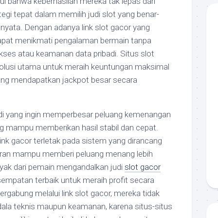
 bahwa keberhasilan mereka tak lepas dari
egi tepat dalam memilih judi slot yang benar-
nyata. Dengan adanya link slot gacor yang
apat menikmati pengalaman bermain tanpa
kses atau keamanan data pribadi. Situs slot
 solusi utama untuk meraih keuntungan maksimal
ng mendapatkan jackpot besar secara
judi yang ingin memperbesar peluang kemenangan
ng mampu memberikan hasil stabil dan cepat.
ink gacor terletak pada sistem yang dirancang
taran mampu memberi peluang menang lebih
anyak dari pemain mengandalkan judi
slot gacor
mpatan terbaik untuk meraih profit secara
rgabung melalui link slot gacor, mereka tidak
dala teknis maupun keamanan, karena situs-situs