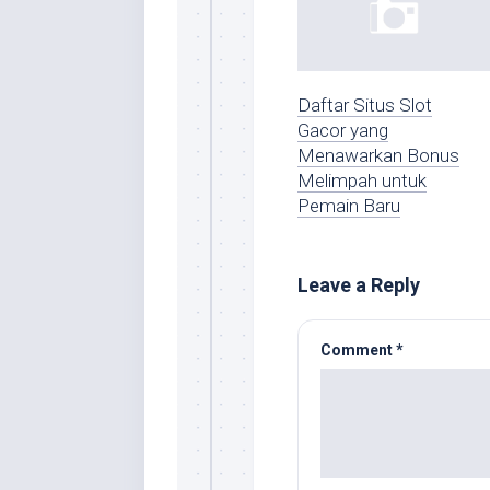
Daftar Situs Slot
Gacor yang
Menawarkan Bonus
Melimpah untuk
Pemain Baru
Leave a Reply
Comment
*