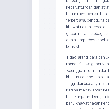
berpengalaman mengakui
keberuntungan dan strat
benar memberikan hasil 
terpercaya, pengguna d
khawatir akan kendala a
gacor ini hadir sebagai
dan memperbesar pelua
konsisten.
Tidak jarang, para pen
mencari situs gacor ya
Keunggulan utama dari l
khusus agar setiap pu
tinggi dari biasanya. B
karena menawarkan kese
berkelanjutan. Dengan be
perlu khawatir akan ken