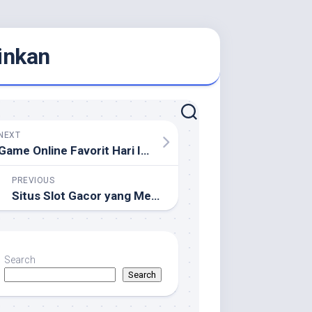
inkan
NEXT
Game Online Favorit Hari Ini dengan WD Super Cepat
PREVIOUS
Situs Slot Gacor yang Menawarkan Fitur Pengingat Bonus
Search
Search