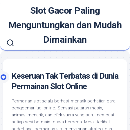
Skip
Slot Gacor Paling
to
content
Menguntungkan dan Mudah
Dimainkan
Keseruan Tak Terbatas di Dunia
Permainan Slot Online
Permainan slot selalu berhasil menarik perhatian para
penggemar judi online. Sensasi putaran mesin,
animasi menarik, dan efek suara yang seru membuat
setiap sesi bermain terasa berbeda. Meski terlihat
sederhana, permainan slot menyimpan strategi dan