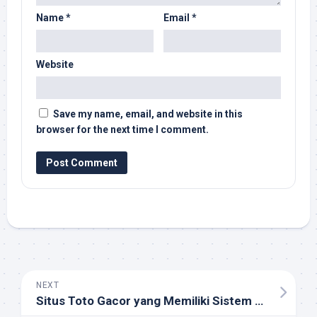
Name
*
Email
*
Website
Save my name, email, and website in this
browser for the next time I comment.
NEXT
Situs Toto Gacor yang Memiliki Sistem Keamanan Terbaik di Industri