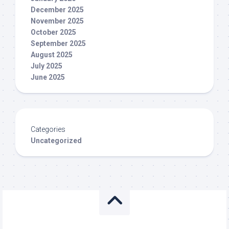
December 2025
November 2025
October 2025
September 2025
August 2025
July 2025
June 2025
Categories
Uncategorized