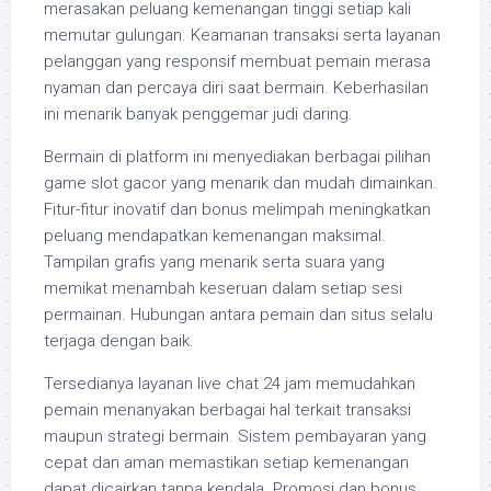
merasakan peluang kemenangan tinggi setiap kali
memutar gulungan. Keamanan transaksi serta layanan
pelanggan yang responsif membuat pemain merasa
nyaman dan percaya diri saat bermain. Keberhasilan
ini menarik banyak penggemar judi daring.
Bermain di platform ini menyediakan berbagai pilihan
game slot gacor yang menarik dan mudah dimainkan.
Fitur-fitur inovatif dan bonus melimpah meningkatkan
peluang mendapatkan kemenangan maksimal.
Tampilan grafis yang menarik serta suara yang
memikat menambah keseruan dalam setiap sesi
permainan. Hubungan antara pemain dan situs selalu
terjaga dengan baik.
Tersedianya layanan live chat 24 jam memudahkan
pemain menanyakan berbagai hal terkait transaksi
maupun strategi bermain. Sistem pembayaran yang
cepat dan aman memastikan setiap kemenangan
dapat dicairkan tanpa kendala. Promosi dan bonus