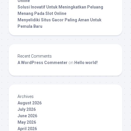
Online
Solusi Inovatif Untuk Meningkatkan Peluang
Menang Pada Slot Online
Menyelidiki Situs Gacor Paling Aman Untuk
Pemula Baru
Recent Comments
A WordPress Commenter
on
Hello world!
Archives
August 2026
July 2026
June 2026
May 2026
April 2026