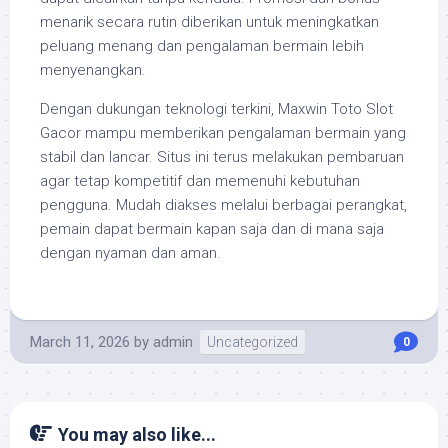
menarik secara rutin diberikan untuk meningkatkan
peluang menang dan pengalaman bermain lebih
menyenangkan.
Dengan dukungan teknologi terkini, Maxwin Toto Slot
Gacor mampu memberikan pengalaman bermain yang
stabil dan lancar. Situs ini terus melakukan pembaruan
agar tetap kompetitif dan memenuhi kebutuhan
pengguna. Mudah diakses melalui berbagai perangkat,
pemain dapat bermain kapan saja dan di mana saja
dengan nyaman dan aman.
March 11, 2026
by
admin
Uncategorized
0
You may also like...