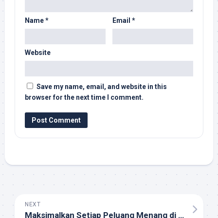
Name
*
Email
*
Website
Save my name, email, and website in this
browser for the next time I comment.
NEXT
Maksimalkan Setiap Peluang Menang di Bandar Toto Macau