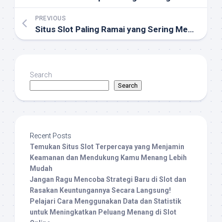
PREVIOUS
Situs Slot Paling Ramai yang Sering Menghadirkan Jackpot Besar
Search
Search
Recent Posts
Temukan Situs Slot Terpercaya yang Menjamin
Keamanan dan Mendukung Kamu Menang Lebih
Mudah
Jangan Ragu Mencoba Strategi Baru di Slot dan
Rasakan Keuntungannya Secara Langsung!
Pelajari Cara Menggunakan Data dan Statistik
untuk Meningkatkan Peluang Menang di Slot