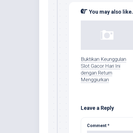
You may also like.
Buktikan Keunggulan
Slot Gacor Hari Ini
dengan Return
Menggiurkan
Leave a Reply
Comment
*