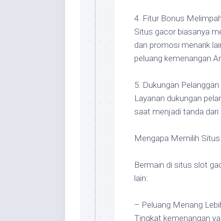
4. Fitur Bonus Melimpa
Situs gacor biasanya me
dan promosi menarik la
peluang kemenangan A
5. Dukungan Pelanggan
Layanan dukungan pelan
saat menjadi tanda dari 
Mengapa Memilih Situs 
Bermain di situs slot 
lain:
– Peluang Menang Lebi
Tingkat kemenangan ya