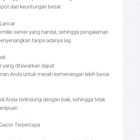
pot dan keuntungan besar.
 Lancar
miliki server yang handal, sehingga pengalaman
menyenangkan tanpa adanya lag.
rik
r yang ditawarkan dapat
nan Anda untuk meraih kemenangan lebih besar.
di Anda terlindungi dengan baik, sehingga tidak
penipuan.
 Gacor Terpercaya