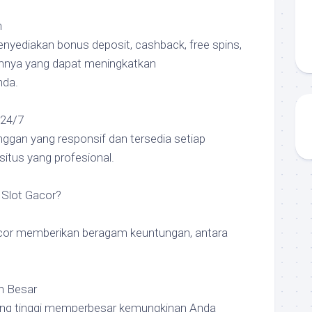
h
nyediakan bonus deposit, cashback, free spins,
innya yang dapat meningkatkan
nda.
 24/7
ggan yang responsif dan tersedia setiap
situs yang profesional.
Slot Gacor?
gacor memberikan beragam keuntungan, antara
h Besar
ng tinggi memperbesar kemungkinan Anda