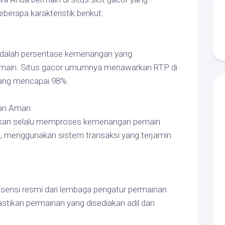
eberapa karakteristik berikut:
 adalah persentase kemenangan yang
emain. Situs gacor umumnya menawarkan RTP di
yang mencapai 98%.
dan Aman
 akan selalu memproses kemenangan pemain
 menggunakan sistem transaksi yang terjamin
 lisensi resmi dari lembaga pengatur permainan
stikan permainan yang disediakan adil dan