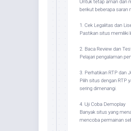
Untuk tetap aman dan 
berikut beberapa saran m
1. Cek Legalitas dan Lis
Pastikan situs memiliki 
2. Baca Review dan Tes
Pelajari pengalaman pema
3. Perhatikan RTP dan 
Pilih situs dengan RTP y
sering dimenangi.
4. Uji Coba Demoplay
Banyak situs yang men
mencoba permainan se